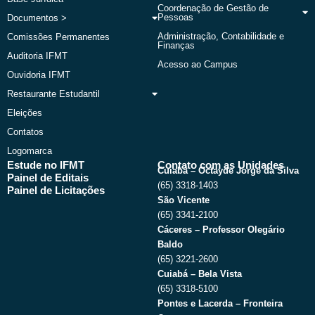
Coordenação de Gestão de
Pessoas
Documentos >
Administração, Contabilidade e
Comissões Permanentes
Finanças
Auditoria IFMT
Acesso ao Campus
Ouvidoria IFMT
Restaurante Estudantil
Eleições
Contatos
Logomarca
Estude no IFMT
Contato com as Unidades
Cuiabá – Octayde Jorge da Silva
Painel de Editais
(65) 3318-1403
Painel de Licitações
São Vicente
(65) 3341-2100
Cáceres – Professor Olegário
Baldo
(65) 3221-2600
Cuiabá – Bela Vista
(65) 3318-5100
Pontes e Lacerda – Fronteira