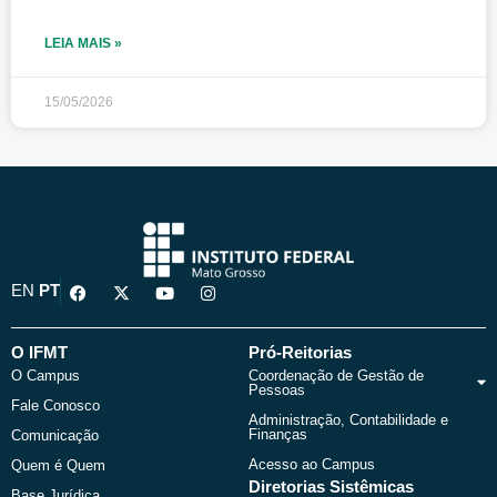
LEIA MAIS »
15/05/2026
F
X
Y
I
EN
PT
a
-
o
n
c
t
u
s
e
w
t
t
b
i
u
a
O IFMT
Pró-Reitorias
o
t
b
g
O Campus
Coordenação de Gestão de
o
t
e
r
Pessoas
k
e
a
Fale Conosco
r
m
Administração, Contabilidade e
Finanças
Comunicação
Acesso ao Campus
Quem é Quem
Diretorias Sistêmicas
Base Jurídica