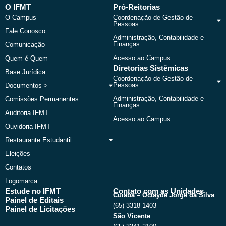
b
i
u
a
O IFMT
Pró-Reitorias
o
t
b
g
O Campus
Coordenação de Gestão de
o
t
e
r
Pessoas
k
e
a
Fale Conosco
r
m
Administração, Contabilidade e
Finanças
Comunicação
Acesso ao Campus
Quem é Quem
Diretorias Sistêmicas
Base Jurídica
Coordenação de Gestão de
Pessoas
Documentos >
Administração, Contabilidade e
Comissões Permanentes
Finanças
Auditoria IFMT
Acesso ao Campus
Ouvidoria IFMT
Restaurante Estudantil
Eleições
Contatos
Logomarca
Estude no IFMT
Contato com as Unidades
Cuiabá – Octayde Jorge da Silva
Painel de Editais
(65) 3318-1403
Painel de Licitações
São Vicente