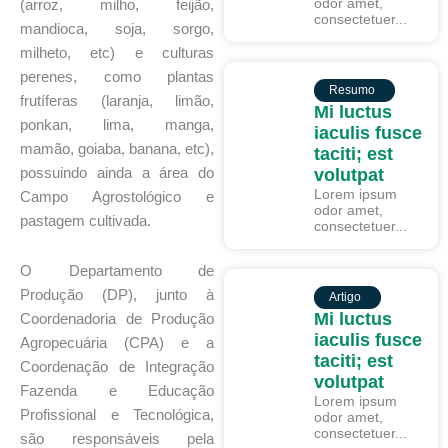
odor amet,
(arroz, milho, feijão,
consectetuer...
mandioca, soja, sorgo,
milheto, etc) e culturas
perenes, como plantas
RESUMO
Resumo
frutíferas (laranja, limão,
Mi luctus
ponkan, lima, manga,
iaculis fusce
mamão, goiaba, banana, etc),
taciti; est
possuindo ainda a área do
volutpat
Lorem ipsum
Campo Agrostológico e
odor amet,
pastagem cultivada.
consectetuer...
O Departamento de
ARTIGO
Produção (DP), junto à
Artigo
Mi luctus
Coordenadoria de Produção
iaculis fusce
Agropecuária (CPA) e a
taciti; est
Coordenação de Integração
volutpat
Fazenda e Educação
Lorem ipsum
Profissional e Tecnológica,
odor amet,
consectetuer...
são responsáveis pela