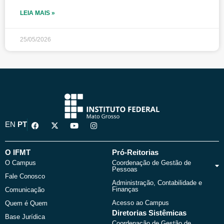
LEIA MAIS »
25/05/2026
F
X
Y
I
EN
PT
a
-
o
n
c
t
u
s
e
w
t
t
b
i
u
a
O IFMT
Pró-Reitorias
o
t
b
g
O Campus
Coordenação de Gestão de
o
t
e
r
Pessoas
k
e
a
Fale Conosco
r
m
Administração, Contabilidade e
Finanças
Comunicação
Acesso ao Campus
Quem é Quem
Diretorias Sistêmicas
Base Jurídica
Coordenação de Gestão de