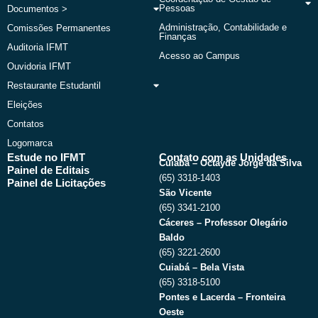
Pessoas
Documentos >
Administração, Contabilidade e
Comissões Permanentes
Finanças
Auditoria IFMT
Acesso ao Campus
Ouvidoria IFMT
Restaurante Estudantil
Eleições
Contatos
Logomarca
Estude no IFMT
Contato com as Unidades
Cuiabá – Octayde Jorge da Silva
Painel de Editais
(65) 3318-1403
Painel de Licitações
São Vicente
(65) 3341-2100
Cáceres – Professor Olegário
Baldo
(65) 3221-2600
Cuiabá – Bela Vista
(65) 3318-5100
Pontes e Lacerda – Fronteira
Oeste