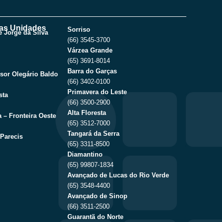
as Unidades
Sorriso
 Jorge da Silva
(66) 3545-3700
Várzea Grande
(65) 3691-8014
Barra do Garças
sor Olegário Baldo
(66) 3402-0100
Primavera do Leste
sta
(66) 3500-2900
Alta Floresta
 – Fronteira Oeste
(65) 3512-7000
Tangará da Serra
Parecis
(65) 3311-8500
Diamantino
(65) 99807-1834
Avançado de Lucas do Rio Verde
(65) 3548-4400
Avançado de Sinop
(66) 3511-2500
Guarantã do Norte