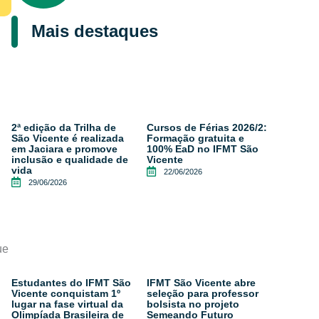
Mais destaques
2ª edição da Trilha de
Cursos de Férias 2026/2:
São Vicente é realizada
Formação gratuita e
em Jaciara e promove
100% EaD no IFMT São
inclusão e qualidade de
Vicente
vida
22/06/2026
29/06/2026
ue
Estudantes do IFMT São
IFMT São Vicente abre
Vicente conquistam 1º
seleção para professor
lugar na fase virtual da
bolsista no projeto
Olimpíada Brasileira de
Semeando Futuro