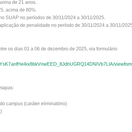
áxima de 21 anos.
025, acima de 80%.
s no SUAP no períodos de 30/11/2024 a 30/11/2025.
aplicação de penalidade no período de 30/11/2024 a 30/11/2025
ntre os dias 01 a 06 de dezembro de 2025, via formulário
f8_60YsK7anfHe4ix8bkVnwEED_8JdhUGRQ14DNlVb7LIA/viewfor
etapas:
 do campus (caráter eliminatório)
)