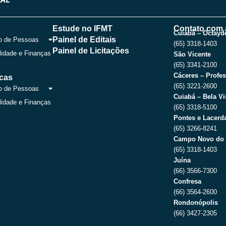
c
t
u
s
e
w
t
t
b
i
u
a
o
t
b
g
Estude no IFMT
Contato com 
o
t
e
r
Cuiabá – Octayde
Painel de Editais
o de Pessoas
k
e
a
(65) 3318-1403
r
m
Painel de Licitações
lidade e Finanças
São Vicente
(65) 3341-2100
Cáceres – Profes
icas
(65) 3221-2600
o de Pessoas
Cuiabá – Bela Vi
lidade e Finanças
(65) 3318-5100
Pontes e Lacerda
(65) 3266-8241
Campo Novo do 
(65) 3318-1403
Juína
(66) 3566-7300
Confresa
(66) 3564-2600
Rondonópolis
(66) 3427-2305