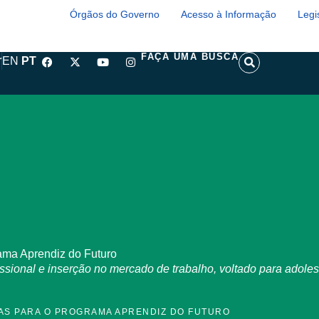
Órgãos do Governo
Acesso à Informação
Legi
F
X
Y
I
S
FAÇA UMA BUSCA
r
EN
PT
a
-
o
n
e
c
t
u
s
a
e
w
t
t
r
b
i
u
a
c
o
t
b
g
h
o
t
e
r
k
e
a
r
m
rama Aprendiz do Futuro
ssional e inserção no mercado de trabalho, voltado para adole
AGAS PARA O PROGRAMA APRENDIZ DO FUTURO