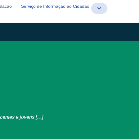
slação
Serviço de Informação ao Cidadão
scentes e jovens […]