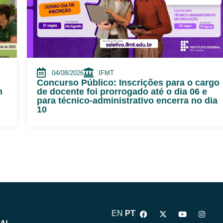
04/08/2026
IFMT
Concurso Público: Inscrições para o cargo
m
de docente foi prorrogado até o dia 06 e
para técnico-administrativo encerra no dia
10
F
X
Y
I
EN
PT
a
-
o
n