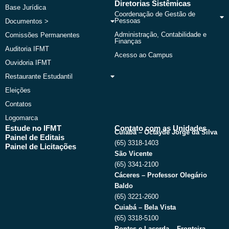
Diretorias Sistêmicas
Base Jurídica
Coordenação de Gestão de
Pessoas
Documentos >
Administração, Contabilidade e
Comissões Permanentes
Finanças
Auditoria IFMT
Acesso ao Campus
Ouvidoria IFMT
Restaurante Estudantil
Eleições
Contatos
Logomarca
Estude no IFMT
Contato com as Unidades
Cuiabá – Octayde Jorge da Silva
Painel de Editais
(65) 3318-1403
Painel de Licitações
São Vicente
(65) 3341-2100
Cáceres – Professor Olegário
Baldo
(65) 3221-2600
Cuiabá – Bela Vista
(65) 3318-5100
Pontes e Lacerda – Fronteira