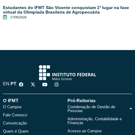
Estudantes do IFMT São Vicente conquistam 1º lugar na fase
virtual da Olimpíada Brasileira de Agropecuária
17/06/2026
F
X
Y
I
EN
PT
a
-
o
n
c
t
u
s
e
w
t
t
b
i
u
a
O IFMT
Pró-Reitorias
o
t
b
g
O Campus
Coordenação de Gestão de
o
t
e
r
Pessoas
k
e
a
Fale Conosco
r
m
Administração, Contabilidade e
Finanças
Comunicação
Acesso ao Campus
Quem é Quem