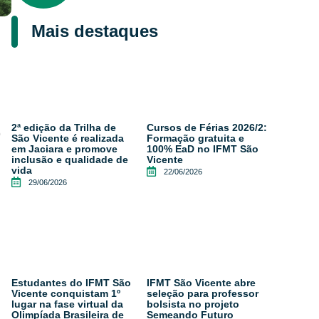
Mais destaques
2ª edição da Trilha de
Cursos de Férias 2026/2:
o
São Vicente é realizada
Formação gratuita e
em Jaciara e promove
100% EaD no IFMT São
inclusão e qualidade de
Vicente
vida
22/06/2026
29/06/2026
Estudantes do IFMT São
IFMT São Vicente abre
Vicente conquistam 1º
seleção para professor
lugar na fase virtual da
bolsista no projeto
Olimpíada Brasileira de
Semeando Futuro