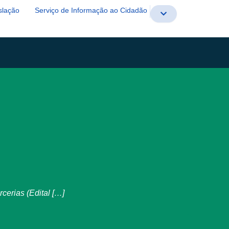
slação
Serviço de Informação ao Cidadão
erias (Edital […]