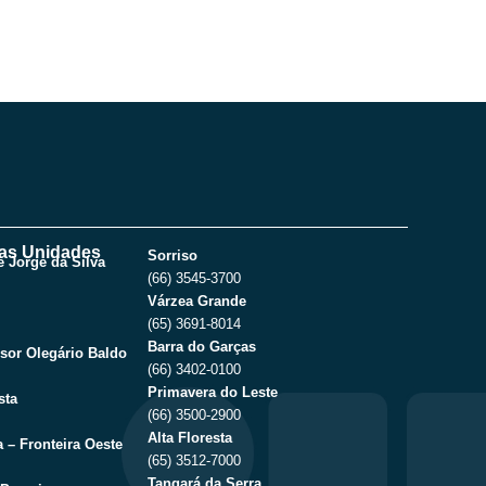
as Unidades
Sorriso
 Jorge da Silva
(66) 3545-3700
Várzea Grande
(65) 3691-8014
Barra do Garças
sor Olegário Baldo
(66) 3402-0100
Primavera do Leste
sta
(66) 3500-2900
Alta Floresta
 – Fronteira Oeste
(65) 3512-7000
Tangará da Serra