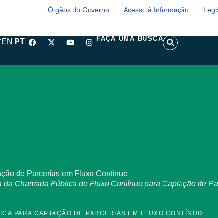
Órgãos do Governo
Acesso à Informação
Legi
F
X
Y
I
S
FAÇA UMA BUSCA
r
EN
PT
a
-
o
n
e
c
t
u
s
a
e
w
t
t
r
b
i
u
a
c
o
t
b
g
h
o
t
e
r
k
e
a
r
m
ção de Parcerias em Fluxo Contínuo
a da Chamada Pública de Fluxo Contínuo para Captação de Parc
LICA PARA CAPTAÇÃO DE PARCERIAS EM FLUXO CONTÍNUO