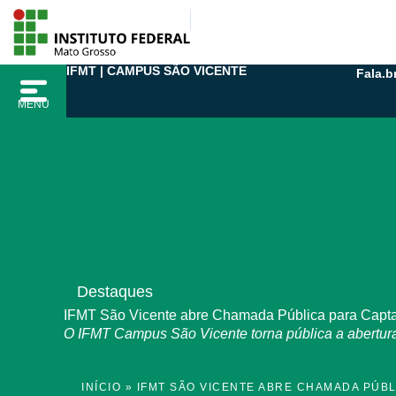
Ir
para
o
IFMT | CAMPUS SÃO VICENTE
Fala.b
conteúdo
MENU
Destaques
IFMT São Vicente abre Chamada Pública para Capta
O IFMT Campus São Vicente torna pública a abertur
INÍCIO
»
IFMT SÃO VICENTE ABRE CHAMADA PÚB