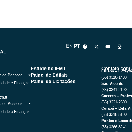
F
X
Y
I
EN
PT
a
-
o
n
c
t
u
s
e
w
t
t
b
i
u
a
o
t
b
g
Estude no IFMT
Contato com 
o
t
e
r
Cuiabá – Octayde
Painel de Editais
o de Pessoas
k
e
a
(65) 3318-1403
r
m
Painel de Licitações
lidade e Finanças
São Vicente
(65) 3341-2100
Cáceres – Profes
icas
(65) 3221-2600
o de Pessoas
Cuiabá – Bela Vi
lidade e Finanças
(65) 3318-5100
Pontes e Lacerda
(65) 3266-8241