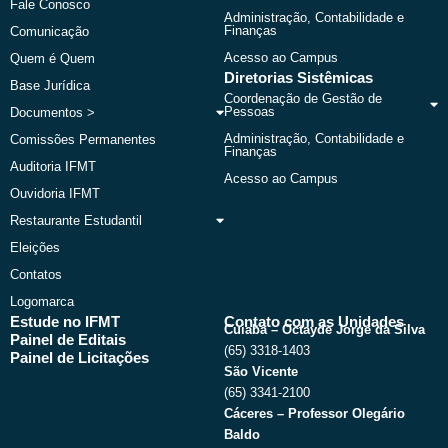
k
e
a
Fale Conosco
r
m
Administração, Contabilidade e
Finanças
Comunicação
Acesso ao Campus
Quem é Quem
Diretorias Sistêmicas
Base Jurídica
Coordenação de Gestão de
Pessoas
Documentos >
Administração, Contabilidade e
Comissões Permanentes
Finanças
Auditoria IFMT
Acesso ao Campus
Ouvidoria IFMT
Restaurante Estudantil
Eleições
Contatos
Logomarca
Estude no IFMT
Contato com as Unidades
Cuiabá – Octayde Jorge da Silva
Painel de Editais
(65) 3318-1403
Painel de Licitações
São Vicente
(65) 3341-2100
Cáceres – Professor Olegário
Baldo