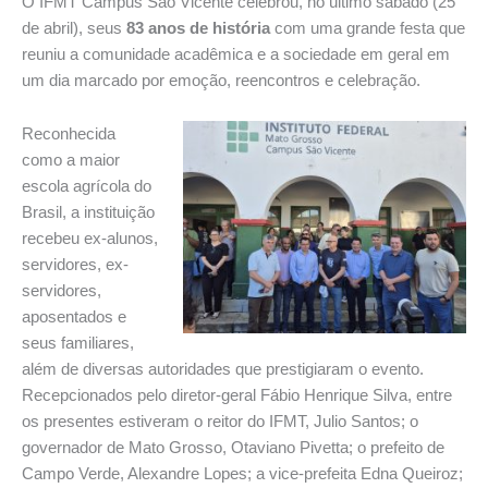
O IFMT Campus São Vicente celebrou, no último sábado (25
de abril), seus
83 anos de história
com uma grande festa que
reuniu a comunidade acadêmica e a sociedade em geral em
um dia marcado por emoção, reencontros e celebração.
Reconhecida
como a maior
escola agrícola do
Brasil, a instituição
recebeu ex-alunos,
servidores, ex-
servidores,
aposentados e
seus familiares,
além de diversas autoridades que prestigiaram o evento.
Recepcionados pelo diretor-geral Fábio Henrique Silva, entre
os presentes estiveram o reitor do IFMT, Julio Santos; o
governador de Mato Grosso, Otaviano Pivetta; o prefeito de
Campo Verde, Alexandre Lopes; a vice-prefeita Edna Queiroz;