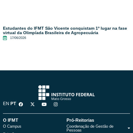
Estudantes do IFMT São Vicente conquistam 1º lugar na fase
virtual da Olimpíada Brasileira de Agropecuária
17/06/2026
F
X
Y
I
EN
PT
a
-
o
n
c
t
u
s
e
w
t
t
b
i
u
a
O IFMT
Pró-Reitorias
o
t
b
g
O Campus
Coordenação de Gestão de
o
t
e
r
Pessoas