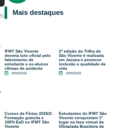
Mais destaques
8),
a
IFMT São Vicente
2ª edição da Trilha de
decreta luto oficial pelo
São Vicente é realizada
falecimento de
em Jaciara e promove
estudante e ex-alunos
inclusão e qualidade de
vítimas de acidente
vida
30/06/2026
29/06/2026
a
Cursos de Férias 2026/2:
Estudantes do IFMT São
Formação gratuita e
Vicente conquistam 1º
100% EaD no IFMT São
lugar na fase virtual da
Vicente
Olimpíada Brasileira de