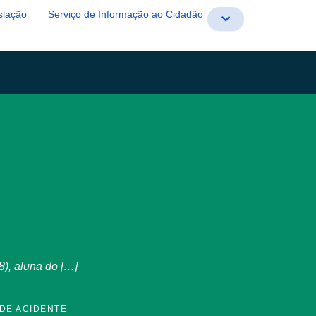
slação
Serviço de Informação ao Cidadão
), aluna do […]
 DE ACIDENTE