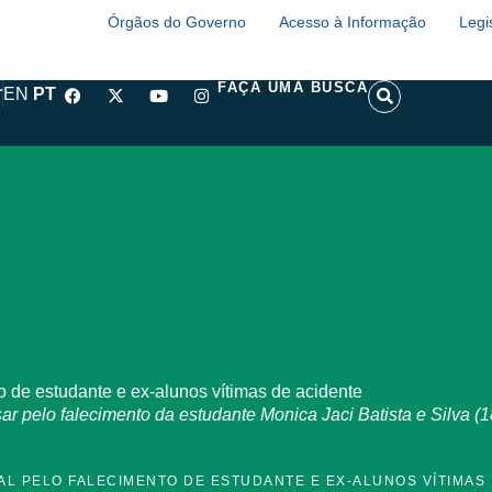
Órgãos do Governo
Acesso à Informação
Legi
F
X
Y
I
S
FAÇA UMA BUSCA
r
EN
PT
a
-
o
n
e
c
t
u
s
a
e
w
t
t
r
b
i
u
a
c
o
t
b
g
h
o
t
e
r
k
e
a
r
m
to de estudante e ex-alunos vítimas de acidente
pelo falecimento da estudante Monica Jaci Batista e Silva (18
IAL PELO FALECIMENTO DE ESTUDANTE E EX-ALUNOS VÍTIMAS