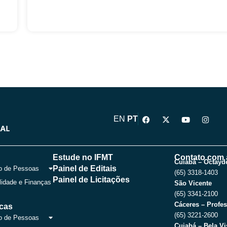
F
X
Y
I
EN
PT
a
-
o
n
c
t
u
s
e
w
t
t
b
i
u
a
o
t
b
g
Estude no IFMT
Contato com 
o
t
e
r
Cuiabá – Octayde
Painel de Editais
o de Pessoas
k
e
a
(65) 3318-1403
r
m
Painel de Licitações
lidade e Finanças
São Vicente
(65) 3341-2100
Cáceres – Profes
icas
(65) 3221-2600
o de Pessoas
Cuiabá – Bela Vi