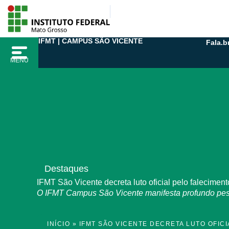
Ir
para
o
IFMT | CAMPUS SÃO VICENTE
Fala.b
conteúdo
MENU
Destaques
IFMT São Vicente decreta luto oficial pelo falecimen
O IFMT Campus São Vicente manifesta profundo pesar 
INÍCIO
»
IFMT SÃO VICENTE DECRETA LUTO OFIC