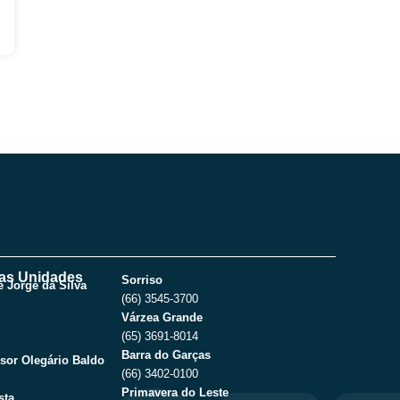
as Unidades
Sorriso
 Jorge da Silva
(66) 3545-3700
Várzea Grande
(65) 3691-8014
Barra do Garças
sor Olegário Baldo
(66) 3402-0100
Primavera do Leste
sta