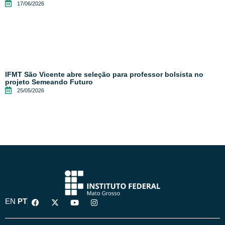
17/06/2026
IFMT São Vicente abre seleção para professor bolsista no
projeto Semeando Futuro
25/05/2026
F
X
Y
I
EN
PT
a
-
o
n
c
t
u
s
e
w
t
t