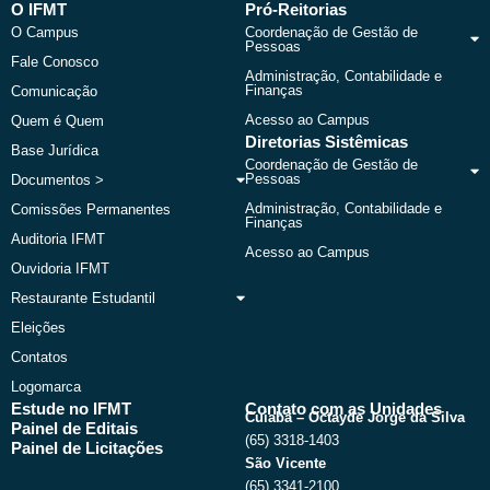
b
i
u
a
O IFMT
Pró-Reitorias
o
t
b
g
O Campus
Coordenação de Gestão de
o
t
e
r
Pessoas
k
e
a
Fale Conosco
r
m
Administração, Contabilidade e
Finanças
Comunicação
Acesso ao Campus
Quem é Quem
Diretorias Sistêmicas
Base Jurídica
Coordenação de Gestão de
Pessoas
Documentos >
Administração, Contabilidade e
Comissões Permanentes
Finanças
Auditoria IFMT
Acesso ao Campus
Ouvidoria IFMT
Restaurante Estudantil
Eleições
Contatos
Logomarca
Estude no IFMT
Contato com as Unidades
Cuiabá – Octayde Jorge da Silva
Painel de Editais
(65) 3318-1403
Painel de Licitações
São Vicente
(65) 3341-2100