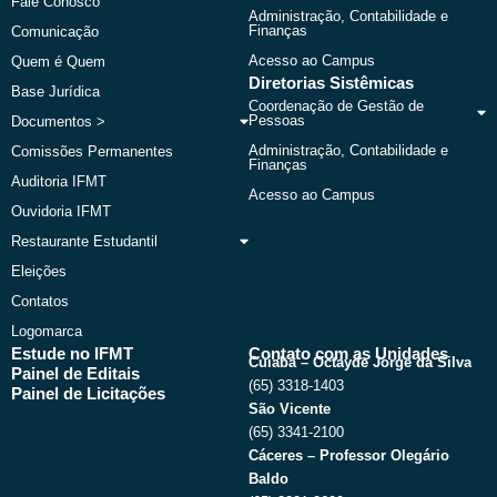
Fale Conosco
r
m
Administração, Contabilidade e
Finanças
Comunicação
Acesso ao Campus
Quem é Quem
Diretorias Sistêmicas
Base Jurídica
Coordenação de Gestão de
Pessoas
Documentos >
Administração, Contabilidade e
Comissões Permanentes
Finanças
Auditoria IFMT
Acesso ao Campus
Ouvidoria IFMT
Restaurante Estudantil
Eleições
Contatos
Logomarca
Estude no IFMT
Contato com as Unidades
Cuiabá – Octayde Jorge da Silva
Painel de Editais
(65) 3318-1403
Painel de Licitações
São Vicente
(65) 3341-2100
Cáceres – Professor Olegário
Baldo