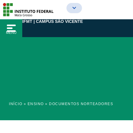
Ir
para
o
IFMT | CAMPUS SÃO VICENTE
conteúdo
MENU
INÍCIO
»
ENSINO
»
DOCUMENTOS NORTEADORES