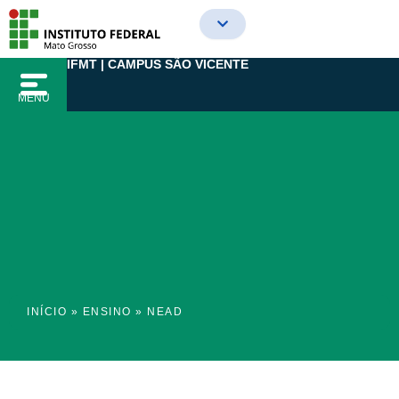
Ir
para
o
IFMT | CAMPUS SÃO VICENTE
conteúdo
MENU
INÍCIO
»
ENSINO
»
NEAD