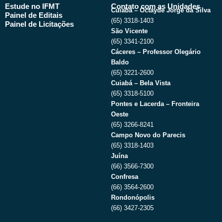
Estude no IFMT
Contato com as Unidades
Cuiabá – Octayde Jorge da Silva
Painel de Editais
(65) 3318-1403
Painel de Licitações
São Vicente
(65) 3341-2100
Cáceres – Professor Olegário
Baldo
(65) 3221-2600
Cuiabá – Bela Vista
(65) 3318-5100
Pontes e Lacerda – Fronteira
Oeste
(65) 3266-8241
Campo Novo do Parecis
(65) 3318-1403
Juína
(66) 3566-7300
Confresa
(66) 3564-2600
Rondonópolis
(66) 3427-2305