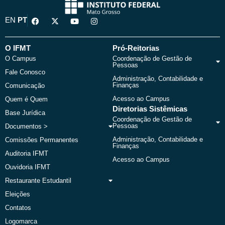
F
X
Y
I
EN
PT
a
-
o
n
c
t
u
s
e
w
t
t
b
i
u
a
O IFMT
Pró-Reitorias
o
t
b
g
O Campus
Coordenação de Gestão de
o
t
e
r
Pessoas
k
e
a
Fale Conosco
r
m
Administração, Contabilidade e
Finanças
Comunicação
Acesso ao Campus
Quem é Quem
Diretorias Sistêmicas
Base Jurídica
Coordenação de Gestão de
Pessoas
Documentos >
Administração, Contabilidade e
Comissões Permanentes
Finanças
Auditoria IFMT
Acesso ao Campus
Ouvidoria IFMT
Restaurante Estudantil
Eleições
Contatos
Logomarca